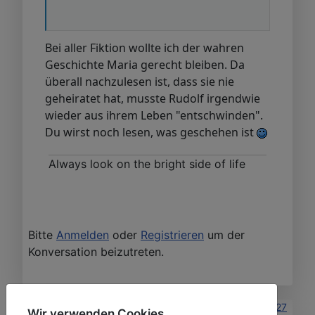
Bei aller Fiktion wollte ich der wahren
Geschichte Maria gerecht bleiben. Da
überall nachzulesen ist, dass sie nie
geheiratet hat, musste Rudolf irgendwie
wieder aus ihrem Leben "entschwinden".
Du wirst noch lesen, was geschehen ist
Always look on the bright side of life
Bitte
Anmelden
oder
Registrieren
um der
Konversation beizutreten.
29 Jan. 2025 09:24
#27
Wir verwenden Cookies