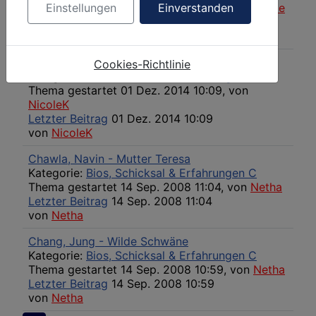
Thema gestartet 17 Mai 2017 13:39, von
Meggie
Einstellungen
Einverstanden
Letzter Beitrag
17 Mai 2017 13:39
von
Meggie
Chase, Truddi: Aufschrei
Cookies-Richtlinie
Kategorie:
Bios, Schicksal & Erfahrungen C
Thema gestartet 01 Dez. 2014 10:09, von
NicoleK
Letzter Beitrag
01 Dez. 2014 10:09
von
NicoleK
Chawla, Navin - Mutter Teresa
Kategorie:
Bios, Schicksal & Erfahrungen C
Thema gestartet 14 Sep. 2008 11:04, von
Netha
Letzter Beitrag
14 Sep. 2008 11:04
von
Netha
Chang, Jung - Wilde Schwäne
Kategorie:
Bios, Schicksal & Erfahrungen C
Thema gestartet 14 Sep. 2008 10:59, von
Netha
Letzter Beitrag
14 Sep. 2008 10:59
von
Netha