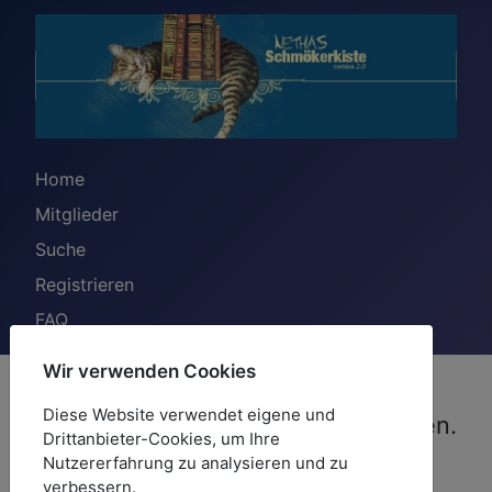
Home
Mitglieder
Suche
Registrieren
FAQ
Wir verwenden Cookies
Bitte die für das Benutzerkonto
Diese Website verwendet eigene und
hinterlegte E-Mail-Adresse eingeben.
Drittanbieter-Cookies, um Ihre
Der Benutzername wird dann an
Nutzererfahrung zu analysieren und zu
verbessern.