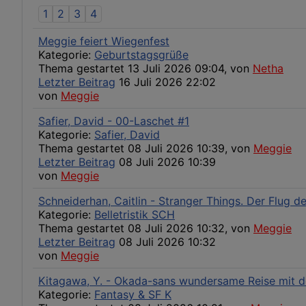
1
2
3
4
Meggie feiert Wiegenfest
Kategorie:
Geburtstagsgrüße
Thema gestartet 13 Juli 2026 09:04, von
Netha
Letzter Beitrag
16 Juli 2026 22:02
von
Meggie
Safier, David - 00-Laschet #1
Kategorie:
Safier, David
Thema gestartet 08 Juli 2026 10:39, von
Meggie
Letzter Beitrag
08 Juli 2026 10:39
von
Meggie
Schneiderhan, Caitlin - Stranger Things. Der Flug de
Kategorie:
Belletristik SCH
Thema gestartet 08 Juli 2026 10:32, von
Meggie
Letzter Beitrag
08 Juli 2026 10:32
von
Meggie
Kitagawa, Y. - Okada-sans wundersame Reise mit 
Kategorie:
Fantasy & SF K