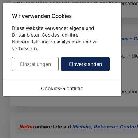
Bitte
Anmelden
oder
Registrieren
um der Konversation
Wir verwenden Cookies
Diese Website verwendet eigene und
Drittanbieter-Cookies, um Ihre
Zabou1964
antwortete auf
Michéle, Rebecca - G
Nutzererfahrung zu analysieren und zu
verbessern.
Wenn es für Quereinsteiger kein Problem ist, in d
Einstellungen
Einverstanden
Cookies-Richtlinie
Bitte
Anmelden
oder
Registrieren
um der Konversation
Netha
antwortete auf
Michéle, Rebecca - Gestor