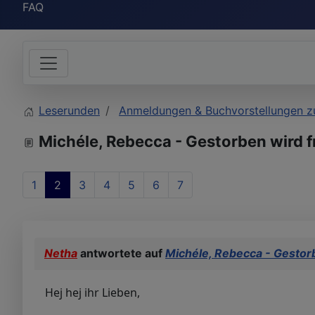
FAQ
Leserunden
Anmeldungen & Buchvorstellungen z
Michéle, Rebecca - Gestorben wird f
1
2
3
4
5
6
7
Netha
antwortete auf
Michéle, Rebecca - Gestor
Hej hej ihr Lieben,