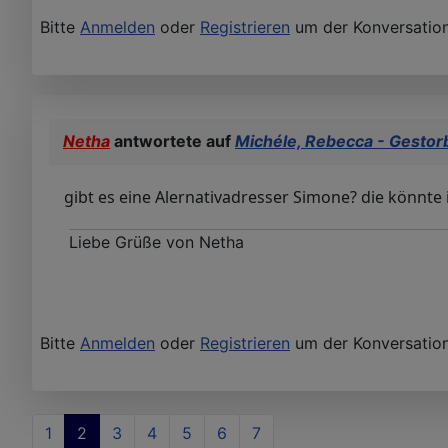
Bitte
Anmelden
oder
Registrieren
um der Konversation
Netha
antwortete auf
Michéle, Rebecca - Gestor
gibt es eine Alernativadresser Simone? die könnte
Liebe Grüße von Netha
Bitte
Anmelden
oder
Registrieren
um der Konversation
1
2
3
4
5
6
7