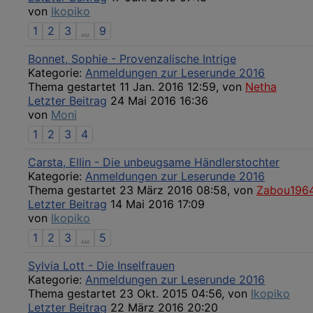
von
Ikopiko
1
2
3
...
9
Bonnet, Sophie - Provenzalische Intrige
Kategorie:
Anmeldungen zur Leserunde 2016
Thema gestartet 11 Jan. 2016 12:59, von
Netha
Letzter Beitrag
24 Mai 2016 16:36
von
Moni
1
2
3
4
Carsta, Ellin - Die unbeugsame Händlerstochter
Kategorie:
Anmeldungen zur Leserunde 2016
Thema gestartet 23 März 2016 08:58, von
Zabou196
Letzter Beitrag
14 Mai 2016 17:09
von
Ikopiko
1
2
3
...
5
Sylvia Lott - Die Inselfrauen
Kategorie:
Anmeldungen zur Leserunde 2016
Thema gestartet 23 Okt. 2015 04:56, von
Ikopiko
Letzter Beitrag
22 März 2016 20:20