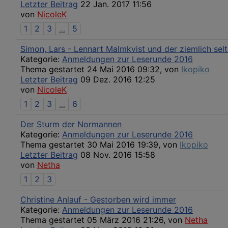
Letzter Beitrag
22 Jan. 2017 11:56
von
NicoleK
1
2
3
...
5
Simon, Lars - Lennart Malmkvist und der ziemlich se
Kategorie:
Anmeldungen zur Leserunde 2016
Thema gestartet 24 Mai 2016 09:32, von
Ikopiko
Letzter Beitrag
09 Dez. 2016 12:25
von
NicoleK
1
2
3
...
6
Der Sturm der Normannen
Kategorie:
Anmeldungen zur Leserunde 2016
Thema gestartet 30 Mai 2016 19:39, von
Ikopiko
Letzter Beitrag
08 Nov. 2016 15:58
von
Netha
1
2
3
Christine Anlauf - Gestorben wird immer
Kategorie:
Anmeldungen zur Leserunde 2016
Thema gestartet 05 März 2016 21:26, von
Netha