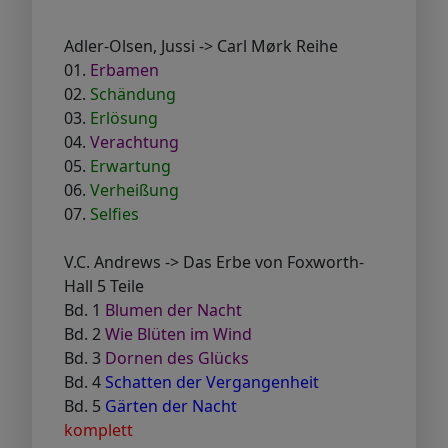
Adler-Olsen, Jussi -> Carl Mørk Reihe
01.
Erbamen
02.
Schändung
03.
Erlösung
04.
Verachtung
05.
Erwartung
06.
Verheißung
07.
Selfies
V.C. Andrews -> Das Erbe von Foxworth-
Hall 5 Teile
Bd. 1
Blumen der Nacht
Bd. 2
Wie Blüten im Wind
Bd. 3
Dornen des Glücks
Bd. 4
Schatten der Vergangenheit
Bd. 5
Gärten der Nacht
komplett