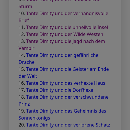
Sturm
10.
Tante Dimity und der verhängnisvolle
Brief
11.
Tante Dimity und die unheilvolle Insel
12.
Tante Dimity und der Wilde Westen
13.
Tante Dimity und die Jagd nach dem
Vampir
14.
Tante Dimity und der gefährliche
Drache
15.
Tante Dimity und die Geister am Ende
der Welt
16.
Tante Dimity und das verhexte Haus
17.
Tante Dimity und die Dorfhexe
18.
Tante Dimity und der verschwundene
Prinz
19.
Tante Dimity und das Geheimnis des
Sonnenkönigs
20.
Tante Dimity und der verlorene Schatz