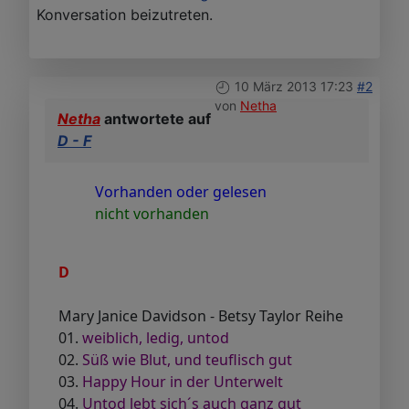
Konversation beizutreten.
10 März 2013 17:23
#2
von
Netha
Netha
antwortete auf
D - F
Vorhanden oder gelesen
nicht vorhanden
D
Mary Janice Davidson - Betsy Taylor Reihe
01.
weiblich, ledig, untod
02.
Süß wie Blut, und teuflisch gut
03.
Happy Hour in der Unterwelt
04.
Untod lebt sich´s auch ganz gut