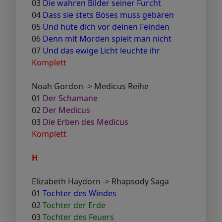
03
Die wahren Bilder seiner Furcht
04
Dass sie stets Böses muss gebären
05
Und hüte dich vor deinen Feinden
06
Denn mit Morden spielt man nicht
07
Und das ewige Licht leuchte ihr
Komplett
Noah Gordon -> Medicus Reihe
01
Der Schamane
02
Der Medicus
03
Die Erben des Medicus
Komplett
H
Elizabeth Haydorn -> Rhapsody Saga
01
Tochter des Windes
02
Tochter der Erde
03
Tochter des Feuers