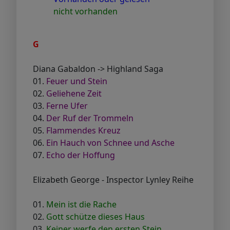
nicht vorhanden
G
Diana Gabaldon -> Highland Saga
01.
Feuer und Stein
02.
Geliehene Zeit
03.
Ferne Ufer
04.
Der Ruf der Trommeln
05.
Flammendes Kreuz
06.
Ein Hauch von Schnee und Asche
07.
Echo der Hoffung
Elizabeth George - Inspector Lynley Reihe
01.
Mein ist die Rache
02.
Gott schütze dieses Haus
03.
Keiner werfe den ersten Stein