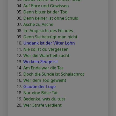
04.
Auf Ehre und Gewissen
05.
Denn bitter ist der Tod
06.
Denn keiner ist ohne Schuld
07.
Asche zu Asche
08.
Im Angesicht des Feindes
09.
Denn Sie betrügt man nicht
10.
Undank ist der Väter Lohn
11.
Nie sollst du vergessen
12.
Wer die Wahrheit sucht
13.
Wo kein Zeuge ist
14.
Am Ende war die Tat
15.
Doch die Sünde ist Schalachrot
16.
Wer dem Tod geweiht
17.
Glaube der Lüge
18.
Nur eine Böse Tat
19.
Bedenke, was du tust
20.
Wer Strafe verdient