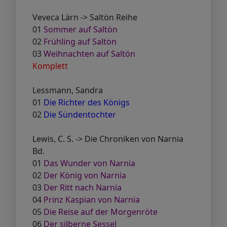
Veveca Lärn -> Saltön Reihe
01
Sommer auf Saltön
02
Frühling auf Saltön
03
Weihnachten auf Saltön
Komplett
Lessmann, Sandra
01
Die Richter des Königs
02
Die Sündentochter
Lewis, C. S. -> Die Chroniken von Narnia
Bd.
01
Das Wunder von Narnia
02
Der König von Narnia
03
Der Ritt nach Narnia
04
Prinz Kaspian von Narnia
05
Die Reise auf der Morgenröte
06
Der silberne Sessel