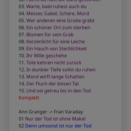
03.
Warte, bald ruhest auch du
04.
Messer, Gabel, Schere, Mord
05.
Wer anderen eine Grube gräbt
06.
Ein schöner Ort zum sterben
07.
Blumen für sein Grab
08.
Kerzenlicht für eine Leiche
09.
Ein Hauch von Sterblichkeit
10.
Ihr Wille geschehe
11.
Tote kehren nicht zurück
12.
In dunkler Tiefe sollst du ruhen
13.
Mord wirft lange Schatten
14.
Der Fluch der bösen Tat
15.
Und sei getreu bis in den Tod
Komplett
Ann Granger -> Fran Varaday
01
Nur der Tod ist ohne Makel
02
Denn umsonst ist nur der Tod