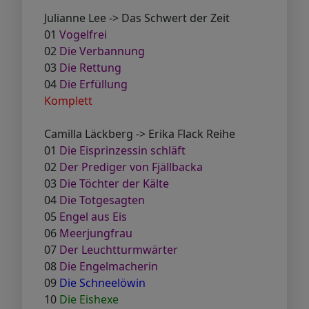
Julianne Lee -> Das Schwert der Zeit
01
Vogelfrei
02
Die Verbannung
03
Die Rettung
04
Die Erfüllung
Komplett
Camilla Läckberg -> Erika Flack Reihe
01
Die Eisprinzessin schläft
02
Der Prediger von Fjällbacka
03
Die Töchter der Kälte
04
Die Totgesagten
05
Engel aus Eis
06
Meerjungfrau
07
Der Leuchtturmwärter
08
Die Engelmacherin
09
Die Schneelöwin
10
Die Eishexe