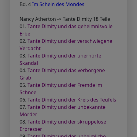
Bd. 4
Im Schein des Mondes
Nancy Atherton -> Tante Dimity 18 Teile
01.
Tante Dimity und das geheimnisvolle
Erbe
02.
Tante Dimity und der verschwiegene
Verdacht
03.
Tante Dimity und der unerhörte
Skandal
04.
Tante Dimity und das verborgene
Grab
05.
Tante Dimity und der Fremde im
Schnee
06.
Tante Dimity und der Kreis des Teufels
07.
Tante Dimity und der unbekannte
Mörder
08.
Tante Dimity und der skruppelose
Erpresser
09.
Tante Dimity und der unheimliche