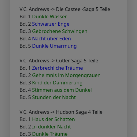
V.C. Andrews -> Die Casteel-Saga 5 Teile
Bd. 1
Dunkle Wasser
Bd. 2
Schwarzer Engel
Bd. 3
Gebrochene Schwingen
Bd. 4
Nacht über Eden
Bd. 5
Dunkle Umarmung
V.C. Abdrews -> Cutler Saga 5 Teile
Bd. 1
Zerbrechliche Träume
Bd. 2
Geheimnis im Morgengrauen
Bd. 3
Kind der Dämmerung
Bd. 4
Stimmen aus dem Dunkel
Bd. 5
Stunden der Nacht
V.C. Andrews -> Hudson Saga 4 Teile
Bd. 1
Haus der Schatten
Bd. 2
In dunkler Nacht
Bd. 3
Dunkle Träume