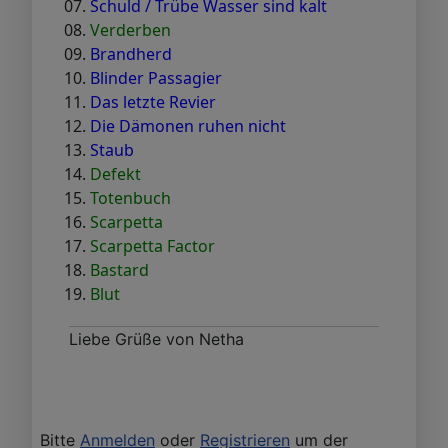
07.
Schuld / Trübe Wasser sind kalt
08.
Verderben
09.
Brandherd
10.
Blinder Passagier
11.
Das letzte Revier
12.
Die Dämonen ruhen nicht
13.
Staub
14.
Defekt
15.
Totenbuch
16.
Scarpetta
17.
Scarpetta Factor
18.
Bastard
19.
Blut
Liebe Grüße von Netha
Bitte
Anmelden
oder
Registrieren
um der