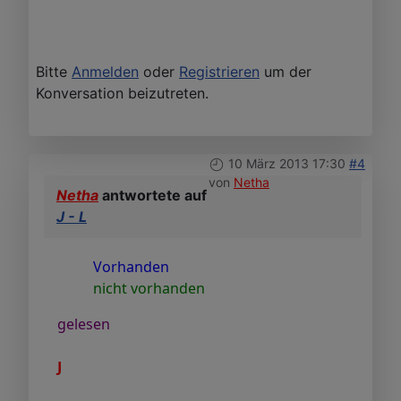
Bitte
Anmelden
oder
Registrieren
um der
Konversation beizutreten.
10 März 2013 17:30
#4
von
Netha
Netha
antwortete auf
J - L
Vorhanden
nicht vorhanden
gelesen
J