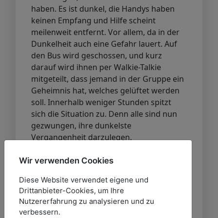
haben. Es ist dunkel, die Handys haben
keinen Empfang und Hilfe scheint
meilenweit entfernt. Vor allem, da in der
Dunkelheit auch eine Gefahr lauert. Auf
den Bus wird geschossen, und kurz
darauf wird ihnen per Walkie-Talkie
mitgeteilt, dass jemand in der Gruppe ein
Geheimnis hat, welches gelüftet werden
soll. Innerhalb weniger Stunden spitzt
sich die Situation zu. Denn alle sind nun
gezwungen, ihre dunkelste
Vergangenheit darzulegen.
Erst einmal muss ich zugeben, dass es
Wir verwenden Cookies
mich doch einiges gekostet hat, das Buch
Diese Website verwendet eigene und
nicht nach kurzer Zeit zur Seite zu legen.
Drittanbieter-Cookies, um Ihre
Der Hauptcharakter Red war mir zu wirr,
Nutzererfahrung zu analysieren und zu
zu nervig und hat mit ihrem Verhalten so
verbessern.