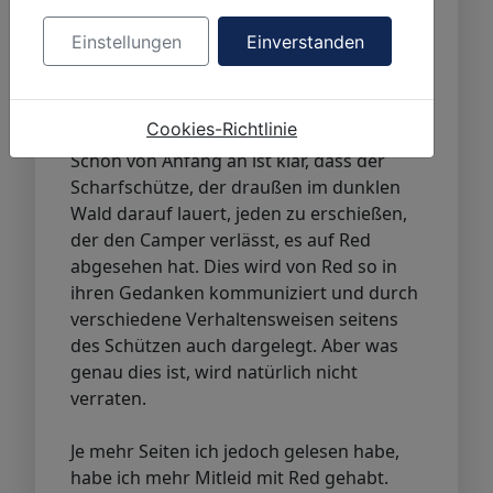
ziemlich alles gefährdet, was gefährdet
werden kann. Ein Dritter erzählt aus ihrer
Einstellungen
Einverstanden
Sicht die Story und zeigt uns auf, dass Red
mit allem total überfordert ist und
eigentlich in eine Therapie gehört.
Cookies-Richtlinie
Schon von Anfang an ist klar, dass der
Scharfschütze, der draußen im dunklen
Wald darauf lauert, jeden zu erschießen,
der den Camper verlässt, es auf Red
abgesehen hat. Dies wird von Red so in
ihren Gedanken kommuniziert und durch
verschiedene Verhaltensweisen seitens
des Schützen auch dargelegt. Aber was
genau dies ist, wird natürlich nicht
verraten.
Je mehr Seiten ich jedoch gelesen habe,
habe ich mehr Mitleid mit Red gehabt.