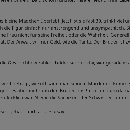
eren Umfeld. Bald schon fürchtet Kara erneut um ihr Leben
 kleine Mädchen überlebt. Jetzt ist sie fast 30, trinkt viel
 ich die Figur einfach nur anstrengend und unsympathisch. S
e Frau nicht für seine Freiheit oder die Wahrheit. Generell 
t. Der Anwalt will nur Geld, wie die Tante. Der Bruder ist z
die Geschichte erzählen. Leider sehr unklar, wer gerade erz
Es wird gefragt, wie oft kann man seinem Mörder entkommen
r geht es aber mehr um den Bruder, die Polizei und um dama
 glücklich war. Alleine die Sache mit der Schwester. Für mic
esen gehabt und fand es okay.