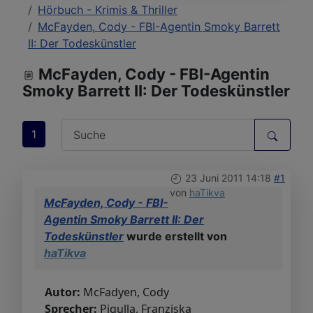
Hörbuch - Krimis & Thriller
McFayden, Cody - FBI-Agentin Smoky Barrett
II: Der Todeskünstler
McFayden, Cody - FBI-Agentin
Smoky Barrett II: Der Todeskünstler
1
23 Juni 2011 14:18
#1
von
haTikva
McFayden, Cody - FBI-
Agentin Smoky Barrett II: Der
Todeskünstler
wurde erstellt von
haTikva
Autor:
McFadyen, Cody
Sprecher:
Pigulla, Franziska