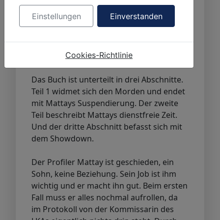
Obdachlose, der es genau gesehen hat,
Einstellungen
Einverstanden
wird von einem Auto angefahren.
Zufällige Unfallflucht? Eli Mattay
vermutet, dass die Taten von einer Person
Cookies-Richtlinie
verübt wurden.
Das Buch ist unterteilt in drei Abschnitte.
Teil 1 widmet sich den Morden und endet
mit Mattays Suspendierung. Der zweite
Teil beschreibt Mattays dienstfreie Zeit.
Und der dritte Abschnitt befasst sich mit
dem Showdown.
Der Profiler Mattay ist geschieden, ein
Sohn, keine Beziehung. Sein Job ist ihm
wichtig und er macht ihn gut. Beim ersten
Fall muss er alles nochmal aufrollen, da
im Protokoll von der Kommissarin des