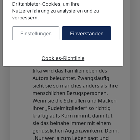
Menschen.
Drittanbieter-Cookies, um Ihre
Nutzererfahrung zu analysieren und zu
verbessern.
Quelle: -
Einstellungen
Einverstanden
Inhaltsangabe:
Original Klappentext
Cookies-Richtlinie
Aus der Sicht der Blindenführhündin
Irka wird das Familienleben des
Autors beleuchtet. Zwangsläufig
sieht sie so manches anders als ihre
menschlichen Bezugspersonen.
Wenn sie die Schrullen und Macken
ihrer „Rudelmitglieder“ so richtig
kräftig aufs Korn nimmt, dann tut
sie das beinahe immer mit einem
genüsslichen Augenzwinkern. Denn:
„Nur wer ja zum Leben sagt und