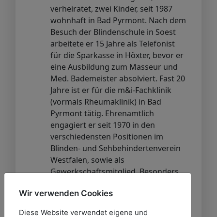
verheiratet, zwei Kinder, seit 1987
wohnhaft in Bad Pyrmont. Nach dem
Besuch der Blindenschule in Soest
arbeitete er 15 Jahre als Telefonist
für die Sparkasse in Höxter, bevor er
eine Ausbildung zum Masseur und
Med. Bademeister absolviert. Fast 20
Jahre ist er für die m&i-Fachklinik
(vormals Rheumaklinik) in Bad
Pyrmont tätig. Ehrenamtlich
engagiert er seit 1970 in den
verschiedensten Positionen im
Blinden- und Sehbehindertenverein
Westfalen, sowie als
Gewerkschaftsmitglied. Besonders
am Herzen liegt ihm noch immer die
Wir verwenden Cookies
Arbeit für mehrfachbehinderte
blinde und sehbehinderte
Diese Website verwendet eigene und