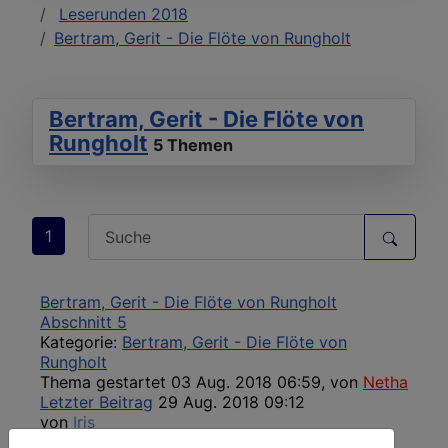
Leserunden 2018
Bertram, Gerit - Die Flöte von Rungholt
Bertram, Gerit - Die Flöte von
Rungholt
5 Themen
1
Bertram, Gerit - Die Flöte von Rungholt
Abschnitt 5
Kategorie:
Bertram, Gerit - Die Flöte von
Rungholt
Thema gestartet 03 Aug. 2018 06:59, von
Netha
Letzter Beitrag
29 Aug. 2018 09:12
von
Iris